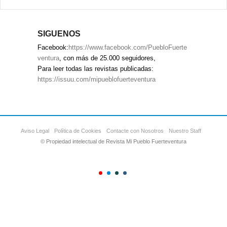
SIGUENOS
Facebook:
https://www.facebook.com/PuebloFuerte
ventura
, con más de 25.000 seguidores,
Para leer todas las revistas publicadas:
https://issuu.com/mipueblofuerteventura
Aviso Legal
Política de Cookies
Contacte con Nosotros
Nuestro Staff
© Propiedad intelectual de Revista Mi Pueblo Fuerteventura