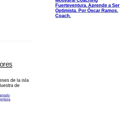
Motivarte Coaching
Fuerteventura. Aprende a Ser
Optimista. Por Óscar Ramos.
Coach.
jores
ses de la isla
Muestra de
anado
ventura