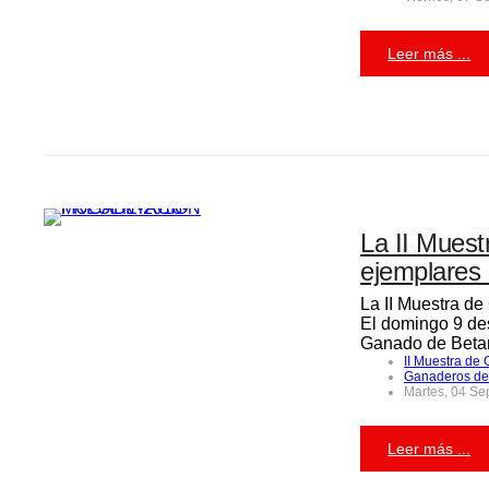
Leer más ...
La II Muest
ejemplares d
La II Muestra de
El domingo 9 des
Ganado de Bet
II Muestra de
Ganaderos de
Martes, 04 Se
Leer más ...