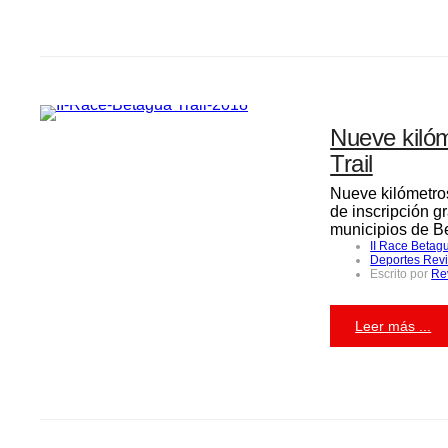
Nueve kilóm
Trail
Nueve kilómetros
de inscripción g
municipios de B
II Race Betagu
Deportes Revi
Escrito por
Re
Leer más ...