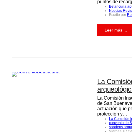
puntos de recarg
Betancuria apu
Noticias Revi
Escrito por
Re
Leer más ...
La Comisión
arqueológic
La Comisión Insu
de San Buenaven
actuación que pr
protección y…
La Comisión I
convento de S
sondeos arqu
Viernes, 07 S