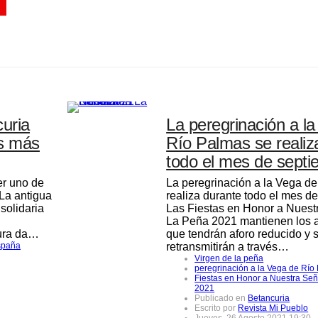
curia
La peregrinación a l
os más
Río Palmas se realiz
todo el mes de sept
er uno de
La peregrinación a la Vega d
La antigua
realiza durante todo el mes d
 solidaria
Las Fiestas en Honor a Nuest
La Peña 2021 mantienen los ac
tura da…
que tendrán aforo reducido y 
spaña
retransmitirán a través…
Virgen de la peña
peregrinación a la Vega de Río
Fiestas en Honor a Nuestra Se
2021
Publicado en
Betancuria
Escrito por
Revista Mi Pueblo
Jueves, 26 Agosto 2021 19:30