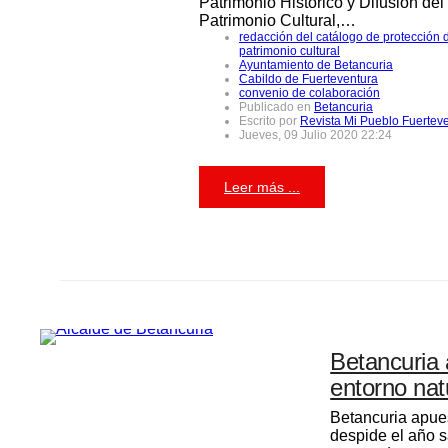
Patrimonio Histórico y Difusión del
Patrimonio Cultural,…
redacción del catálogo de protección 
patrimonio cultural
Ayuntamiento de Betancuria
Cabildo de Fuerteventura
convenio de colaboración
Publicado en
Betancuria
Escrito por
Revista Mi Pueblo Fuertev
Jueves, 09 Julio 2020 22:24
Leer más ...
Betancuria 
entorno nat
Betancuria apues
despide el año s