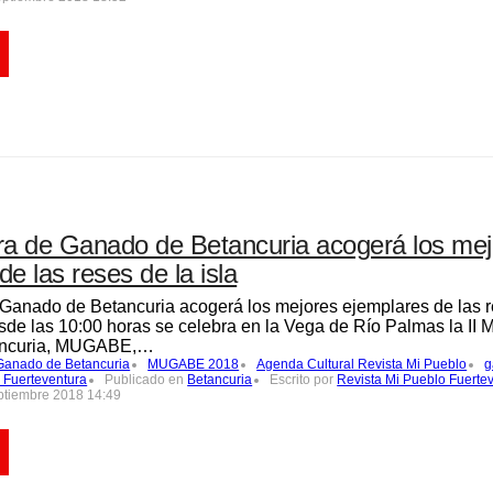
ra de Ganado de Betancuria acogerá los me
e las reses de la isla
 Ganado de Betancuria acogerá los mejores ejemplares de las re
de las 10:00 horas se celebra en la Vega de Río Palmas la II 
ancuria, MUGABE,…
 Ganado de Betancuria
MUGABE 2018
Agenda Cultural Revista Mi Pueblo
g
 Fuerteventura
Publicado en
Betancuria
Escrito por
Revista Mi Pueblo Fuerte
ptiembre 2018 14:49