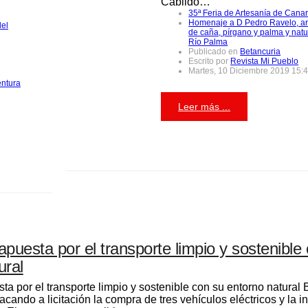
Cabildo…
35ª Feria de Artesanía de Canar
Homenaje a D Pedro Ravelo, ar
del
de caña, pírgano y palma y natu
Río Palma
Publicado en
Betancuria
Escrito por
Revista Mi Pueblo
Martes, 10 Diciembre 2019 15:
entura
Leer más ...
apuesta por el transporte limpio y sostenible
ural
ta por el transporte limpio y sostenible con su entorno natural 
acando a licitación la compra de tres vehículos eléctricos y la i