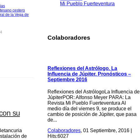
Mi Pueblo Fuerteventura
ias
tesano cestero
ral de la Vega de
44
Colaboradores
Reflexiones del Astrólogo. La
Influencia de Júpiter. Pronósticos –
Septiembre 2016
Reflexiones del AstrólogoLa Influencia de
JúpiterPOR: Alfonso Meyer PARA: La
Revista Mi Pueblo Fuerteventura Al
medio día del viernes 9, se produce el
 con su
cambio de posición de Júpiter, que pasa
de...
Betancuria
Colaboradores
, 01 Septiembre, 2016 |
nstalación de
Hits:6027