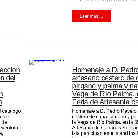
Leer más ...
dacción
Homenaje a D. Pedro
ón del
artesano cestero de 
pírgano y palma y nat
n
Vega de Río Palma, e
n
Feria de Artesanía d
l catálogo
Homenaje a D. Pedro Ravelo,
al de
cestero de caña, pírgano y pa
o de
la Vega de Río Palma, en la 3
eventura,
Artesanía de Canarias Seis ar
a,
isla participan en el stand inst