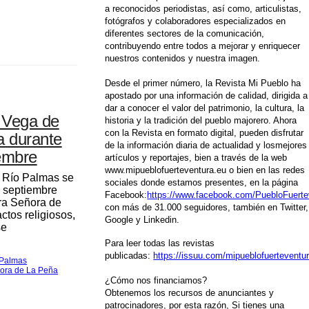
a reconocidos periodistas, así como, articulistas,
fotógrafos y colaboradores especializados en
diferentes sectores de la comunicación,
contribuyendo entre todos a mejorar y enriquecer
nuestros contenidos y nuestra imagen.
Desde el primer número, la Revista Mi Pueblo ha
apostado por una información de calidad, dirigida a
dar a conocer el valor del patrimonio, la cultura, la
a Vega de
historia y la tradición del pueblo majorero. Ahora
con la Revista en formato digital, pueden disfrutar
a durante
de la información diaria de actualidad y losmejores
iembre
artículos y reportajes, bien a través de la web
www.mipueblofuerteventura.eu o bien en las redes
e Río Palmas se
sociales donde estamos presentes, en la página
e septiembre
Facebook:
https://www.facebook.com/PuebloFuerte
ra Señora de
con más de 31.000 seguidores, también en Twitter,
tos religiosos,
Google y Linkedin.
se
Para leer todas las revistas
publicadas:
https://issuu.com/mipueblofuerteventu
 Palmas
ñora de La Peña
¿Cómo nos financiamos?
Obtenemos los recursos de anunciantes y
patrocinadores, por esta razón, Si tienes una