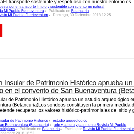
aEl transporte sostenible y respetuoso con nuestro entorno es
esta por el transporte limpio y sostenible con su entorno natural
sta Mi Pueblo Fuerteventura
Publicado en
Betancuria
vista Mi Pueblo Fuerteventura
Domingo, 30 Diciembre 2018 12:25
 Insular de Patrimonio Histórico aprueba un
o en el convento de San Buenaventura (Beta
lar de Patrimonio Histórico aprueba un estudio arqueológico e
tura (Betancuria)Los sondeos constituyen la primera medida d
etende recuperar los valores histórico-patrimoniales del sitio y 
nsular de Patrimonio Histórico
estudio arqueológico
an Buenaventura (Betancuria)
arte y cultura y patrimonio Revista Mi Pueblo
eológicos
Publicado en
Betancuria
Escrito por
Revista Mi Pueblo Fuerteventu
eptiembre 2018 18:52