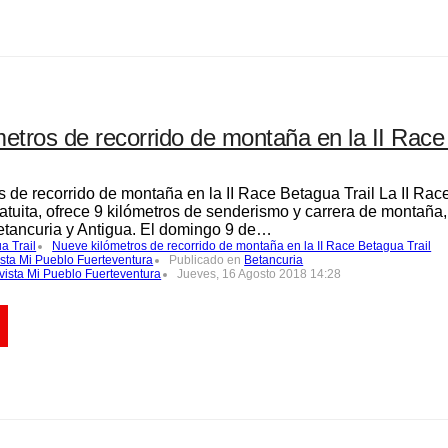
etros de recorrido de montaña en la II Rac
 de recorrido de montaña en la II Race Betagua Trail La II Race
ratuita, ofrece 9 kilómetros de senderismo y carrera de montaña,
etancuria y Antigua. El domingo 9 de…
a Trail
Nueve kilómetros de recorrido de montaña en la II Race Betagua Trail
sta Mi Pueblo Fuerteventura
Publicado en
Betancuria
vista Mi Pueblo Fuerteventura
Jueves, 16 Agosto 2018 14:28