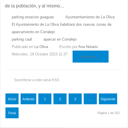
de la población, y al mismo…
parking estacion guaguas
Ayuntamtamiento de La Oliva
El Ayuntamiento de La Oliva habilitará dos nuevas zonas de
aparcamiento en Corralejo
parking caaf
aparcar en Corralejo
Publicado en
La Oliva
Escrito por
Ana Notario
Miércoles, 18 Octubre 2023 11:37
Leer más ...
Suscribirse a este canal RSS
Inicio
Anterior
1
2
3
…
Siguiente
Final
Página 1 de 152