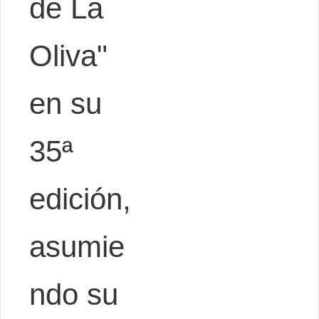
de La
Oliva"
en su
35ª
edición,
asumie
ndo su