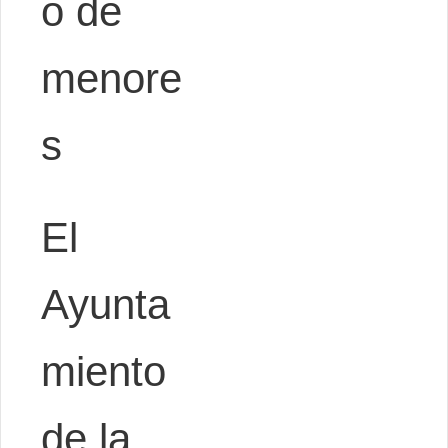
o de
menore
s
El
Ayunta
miento
de la