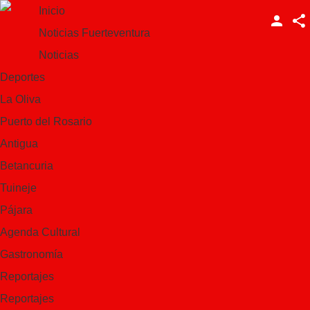
Inicio
Noticias Fuerteventura
Facebook
Noticias
Twitter
Deportes
LinkedIn
La Oliva
Puerto del Rosario
Antigua
Betancuria
Tuineje
La
Pájara
Agenda Cultural
pareja
Gastronomía
Reportajes
La
Reportajes