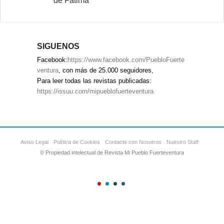
de Fátima
SIGUENOS
Facebook:
https://www.facebook.com/PuebloFuerte
ventura
, con más de 25.000 seguidores,
Para leer todas las revistas publicadas:
https://issuu.com/mipueblofuerteventura
Aviso Legal
Política de Cookies
Contacte con Nosotros
Nuestro Staff
© Propiedad intelectual de Revista Mi Pueblo Fuerteventura