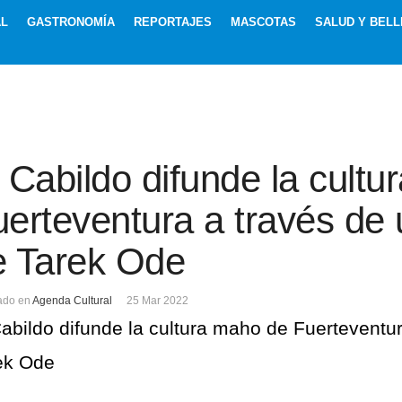
AL
GASTRONOMÍA
REPORTAJES
MASCOTAS
SALUD Y BELL
ario
 Cabildo difunde la cult
traseña
erteventura a través de u
Recuérdeme
e Tarek Ode
ado en
Agenda Cultural
25 Mar 2022
Cabildo difunde la cultura maho de Fuerteventur
¿Recordar contraseña?
¿Recordar usuario?
ek Ode