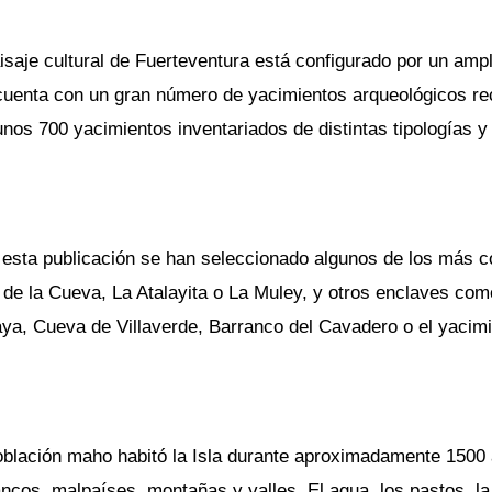
isaje cultural de Fuerteventura está configurado por un amp
 cuenta con un gran número de yacimientos arqueológicos rec
nos 700 yacimientos inventariados de distintas tipologías y 
 esta publicación se han seleccionado algunos de los más c
e de la Cueva, La Atalayita o La Muley, y otros enclaves co
ya, Cueva de Villaverde, Barranco del Cavadero o el yacimie
oblación maho habitó la Isla durante aproximadamente 150
ncos, malpaíses, montañas y valles. El agua, los pastos, la 