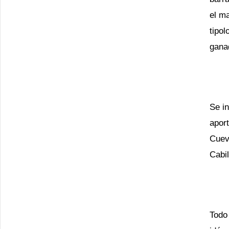
el ma
tipol
gana
Se in
apor
Cuev
Cabi
Todo