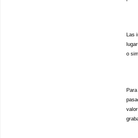
Las i
lugar
o si
Para 
pasa
valo
graba