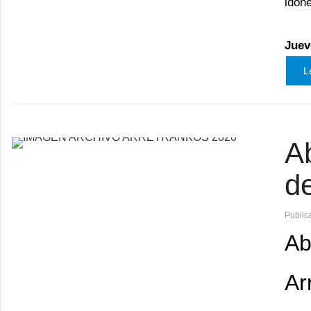
idóne
Juev
L
Ab
d
Public
Ab
Ar