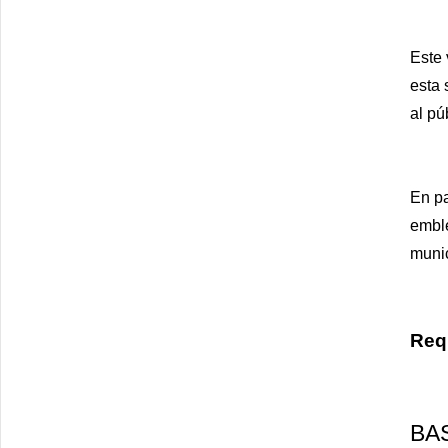
Este 
esta 
al pú
En pa
emble
munic
Requ
BA