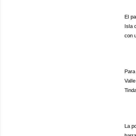
El pa
Isla
con u
Para
Vall
Tinda
La p
barra