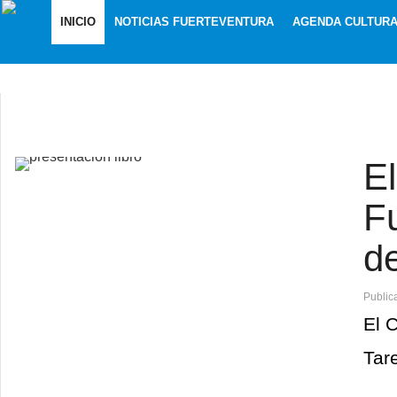
INICIO
NOTICIAS FUERTEVENTURA
AGENDA CULTUR
Usu
El
Con
Fu
d
Public
El 
Tar