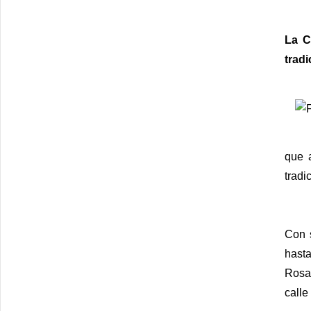
La C
trad
que a
tradi
Con s
hasta
Rosar
calle